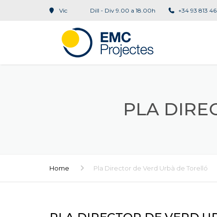
Vic
Dill - Div 9.00 a 18.00h
+34 93 813 46
PLA DIRE
Home
Pla Director de Verd Urbà de Torelló