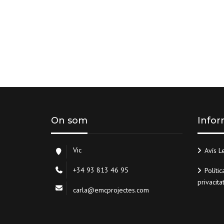
On som
Infor
Vic
Avís L
+34 93 813 46 95
Polític
privacita
carla@emcprojectes.com