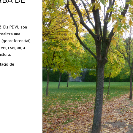
RBÀ DE
ó. Els PDVU són
realitza una
i (georeferenciat)
vei, i segon, a
illora.
tació de