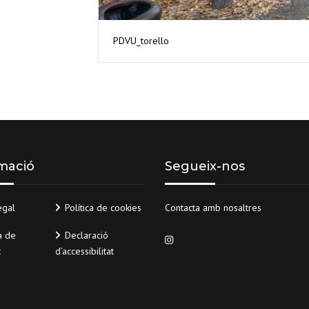
PDVU_torello
mació
Segueix-nos
egal
Política de cookies
Contacta amb nosaltres
a de
Declaració
t
d’accessibilitat