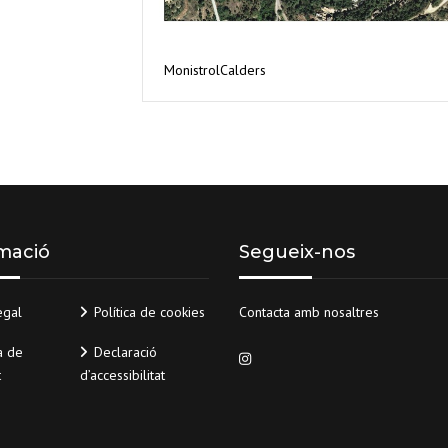
MonistrolCalders
mació
Segueix-nos
egal
Política de cookies
Contacta amb nosaltres
a de
Declaració
t
d’accessibilitat