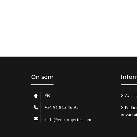
On som
Infor
Vic
Avís L
+34 93 813 46 95
Polític
privacita
carla@emcprojectes.com