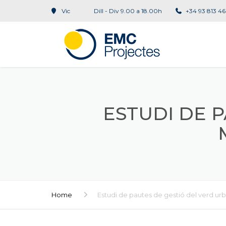
Vic
Dill - Div 9.00 a 18.00h
+34 93 813 46
ESTUDI DE 
Home
Estudi de pautes de gestió del verd urb