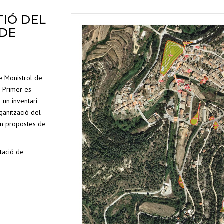
TIÓ DEL
 DE
e Monistrol de
. Primer es
i un inventari
ganització del
fan propostes de
tació de